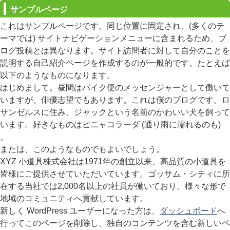
サンプルページ
これはサンプルページです。同じ位置に固定され、(多くのテ
ーマでは) サイトナビゲーションメニューに含まれるため、ブ
ログ投稿とは異なります。サイト訪問者に対して自分のことを
説明する自己紹介ページを作成するのが一般的です。たとえば
以下のようなものになります。
はじめまして。昼間はバイク便のメッセンジャーとして働いて
いますが、俳優志望でもあります。これは僕のブログです。ロ
サンゼルスに住み、ジャックという名前のかわいい犬を飼って
います。好きなものはピニャコラーダ (通り雨に濡れるのも)
。
または、このようなものでもよいでしょう。
XYZ 小道具株式会社は1971年の創立以来、高品質の小道具を
皆様にご提供させていただいています。ゴッサム・シティに所
在する当社では2,000名以上の社員が働いており、様々な形で
地域のコミュニティへ貢献しています。
新しく WordPress ユーザーになった方は、
ダッシュボード
へ
行ってこのページを削除し、独自のコンテンツを含む新しいペ